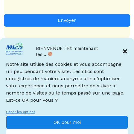
Envoyer
BIENVENUE ! Et maintenant
les...
Renouvellement
Notre site utilise des cookies et vous accompagne
un peu pendant votre visite. Les clics sont
enregistrés de manière anonyme afin d'optimiser
Vous êtes déjà adhérent et vous souhaitez renouveler
votre expérience et nous permettre de suivre le
votre adhésion pour la nouvelle année.
nombre de visites ou le temps passé sur une page.
Date
Est-ce OK pour vous ?
Gérer les options
OK pour moi
Prénom