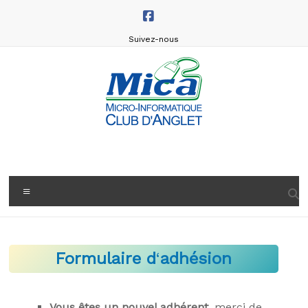
Aller
au
contenu
Suivez-nous
Micro
Informatique
Club
Menu
d'Anglet
(MICA)
Formulaire d
‘
adhésion
Rejoignez
le
MICA
Vous êtes un nouvel adhérent
, merci de