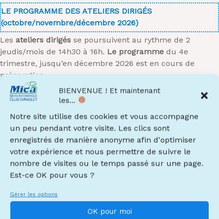
LE
PROGRAMME DES ATELIERS DIRIGÉS
(octobre/novembre/décembre 2026)
Les
ateliers dirigés
se poursuivent au rythme de 2
jeudis/mois de 14h30 à 16h.
Le programme
du 4e
trimestre, jusqu’en décembre 2026 est en cours de
préparation.
BIENVENUE ! Et maintenant
S’INSCRIRE À TOUT MOMENT AU MICA
les...
Les permanences d’accueil
pour les inscriptions se
Notre site utilise des cookies et vous accompagne
tiendront le
mardi de 16h30 à 18h partir du 1er
un peu pendant votre visite. Les clics sont
septembre.
enregistrés de manière anonyme afin d'optimiser
votre expérience et nous permettre de suivre le
Les
pré-inscriptions sont déjà ouvertes pour la rentrée de
nombre de visites ou le temps passé sur une page.
septembre 2026
.
Est-ce OK pour vous ?
Inscrivez-vous pour la prochaine saison 2026/2027
Gérer les options
OK pour moi