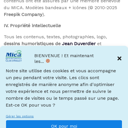
contenus ont été assurés par une membre bénévole
du MICA. Modèles bandeaux + icônes (© 2010-2025
Freepik Company
).
IV.
Propriété intellectuelle
Tous les contenus, textes, photographies, logo,
dessins humoristiques de
Jean Duverdier
et
documents sur ce site sont la propriété du MICA et
BIENVENUE ! Et maintenant
sont soumis aux droits de propriété intellectuelle
les...
(excepté les visuels de personnages créés par l’IA
qui
Notre site utilise des cookies et vous accompagne
relèvent du domaine public)
.
un peu pendant votre visite. Les clics sont
La reproduction de tous documents publiés sur ce
enregistrés de manière anonyme afin d'optimiser
site est seulement autorisée aux fins exclusives
votre expérience et nous permettre de suivre le
d’information pour un usage personnel et privé, toute
nombre de visites ou le temps passé sur une page.
reproduction et toute utilisation de copies réalisées à
Est-ce OK pour vous ?
d’autres fins étant expressément interdites.
Gérer les options
OK pour moi