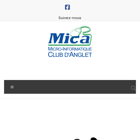
Aller
au
contenu
Suivez-nous
Micro
Informatique
Club
Menu
d'Anglet
(MICA)
Rejoignez
le
MICA